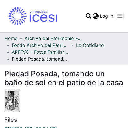
(curren
Log In
Communities & Collec
All of DSpace
Home
Archivo del Patrimonio Fotográfico y Fílmico del Valle del Cauca
Fondo Archivo del Patrimonio Fotográfico y Fílmico del Valle del Cauca
Lo Cotidiano
Statistics
APFFVC - Fotos Familiares - Patrimonial
Piedad Posada, tomando un baño de sol en el patio de la casa
Piedad Posada, tomando un
baño de sol en el patio de la casa
Files