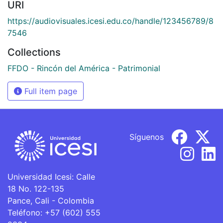
URI
https://audiovisuales.icesi.edu.co/handle/123456789/8
7546
Collections
FFDO - Rincón del América - Patrimonial
Full item page
Síguenos
Universidad Icesi: Calle
18 No. 122-135
Pance, Cali - Colombia
Teléfono: +57 (602) 555