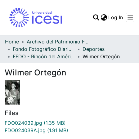
(curren
Log In
Communities & Collec
All of DSpace
Home
Archivo del Patrimonio Fotográfico y Fílmico del Valle del Cauca
Fondo Fotográfico Diario Occidente
Deportes
Statistics
FFDO - Rincón del América - Patrimonial
Wilmer Ortegón
Wilmer Ortegón
Files
FDO024039.jpg
(1.35 MB)
FDO024039A.jpg
(1.91 MB)