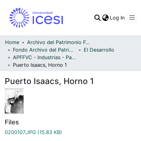
(curren
Log In
Communities & Collec
All of DSpace
Home
Archivo del Patrimonio Fotográfico y Fílmico del Valle del Cauca
Fondo Archivo del Patrimonio Fotográfico y Fílmico del Valle del Cauca
El Desarrollo
Statistics
APFFVC - Industrias - Patrimonial
Puerto Isaacs, Horno 1
Puerto Isaacs, Horno 1
Files
0200107.JPG
(15.83 KB)