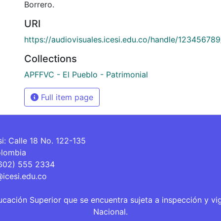
Borrero.
URI
https://audiovisuales.icesi.edu.co/handle/12345678
Collections
APFFVC - El Pueblo - Patrimonial
Full item page
si: Calle 18 No. 122-135
olombia
(602) 555 2334
@icesi.edu.co
ucación Superior que se encuentra sujeta a inspección y vi
Nacional.