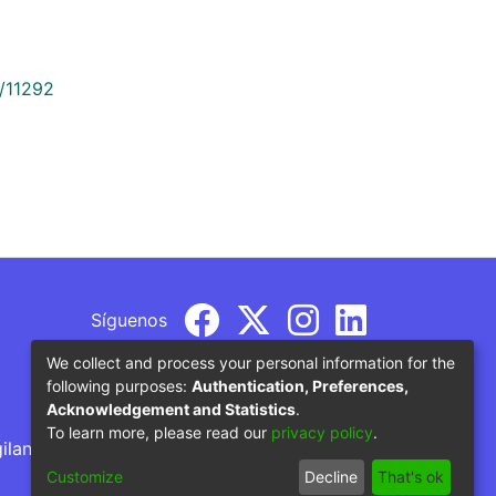
9/11292
Síguenos
We collect and process your personal information for the
following purposes:
Authentication, Preferences,
Acknowledgement and Statistics
.
To learn more, please read our
privacy policy
.
gilancia por parte del Ministerio de Educación
Customize
Decline
That's ok