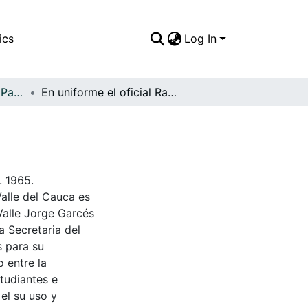
ics
Log In
APFFVC - El Pueblo - Patrimonial
En uniforme el oficial Ramón Perlaza Perlaza
. 1965.
Valle del Cauca es
Valle Jorge Garcés
a Secretaria del
s para su
 entre la
tudiantes e
 el su uso y