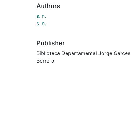
Authors
s. n.
s. n.
Publisher
Biblioteca Departamental Jorge Garces
Borrero