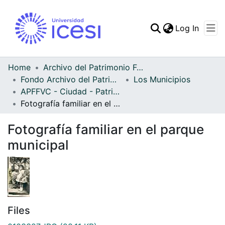
(curren
Log In
Communities & Collec
All of DSpace
Home
Archivo del Patrimonio Fotográfico y Fílmico del Valle del Cauca
Fondo Archivo del Patrimonio Fotográfico y Fílmico del Valle del Cauca
Los Municipios
Statistics
APFFVC - Ciudad - Patrimonial
Fotografía familiar en el parque municipal
Fotografía familiar en el parque
municipal
Files