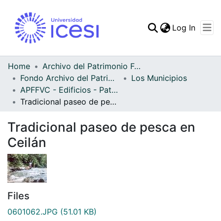
(curren
Log In
Communities & Collec
All of DSpace
Home
Archivo del Patrimonio Fotográfico y Fílmico del Valle del Cauca
Fondo Archivo del Patrimonio Fotográfico y Fílmico del Valle del Cauca
Los Municipios
Statistics
APFFVC - Edificios - Patrimonial
Tradicional paseo de pesca en Ceilán
Tradicional paseo de pesca en
Ceilán
Files
0601062.JPG
(51.01 KB)