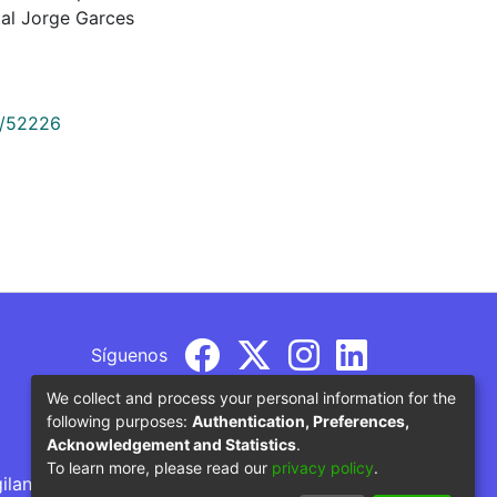
tal Jorge Garces
9/52226
Síguenos
We collect and process your personal information for the
following purposes:
Authentication, Preferences,
Acknowledgement and Statistics
.
To learn more, please read our
privacy policy
.
gilancia por parte del Ministerio de Educación