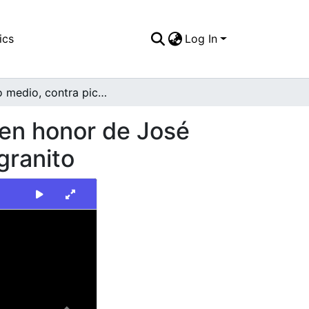
ics
Log In
Plano medio, contra picado de un busto, erigido en honor de José Manuel Saavedra Galindo, sobre un pedestal en granito
 en honor de José
granito