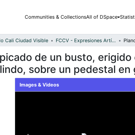
Communities & Collections
All of DSpace
Statist
o Cali Ciudad Visible
FCCV - Expresiones Artísticas - Patrimonial
picado de un busto, erigido
indo, sobre un pedestal en 
Images & Videos
Slide 1 of 1