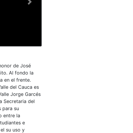
Next
 honor de José
to. Al fondo la
 en el frente.
Valle del Cauca es
Valle Jorge Garcés
a Secretaria del
s para su
 entre la
tudiantes e
 el su uso y