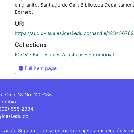
en granito. Santiago de Cali: Biblioteca Departamen
Borrero.
URI
https://audiovisuales.icesi.edu.co/handle/12345678
Collections
FCCV - Expresiones Artísticas - Patrimonial
Full item page
si: Calle 18 No. 122-135
olombia
(602) 555 2334
@icesi.edu.co
ucación Superior que se encuentra sujeta a inspección y vi