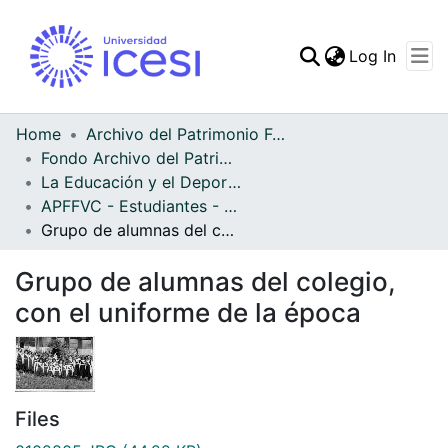
(curren
Log In
Communities & Collec
All of DSpace
Home
Archivo del Patrimonio Fotográfico y Fílmico del Valle del Cauca
Fondo Archivo del Patrimonio Fotográfico y Fílmico del Valle del Cauca
Statistics
La Educación y el Deporte
APFFVC - Estudiantes - Patrimonial
Grupo de alumnas del colegio, con el uniforme de la época
Grupo de alumnas del colegio,
con el uniforme de la época
Files