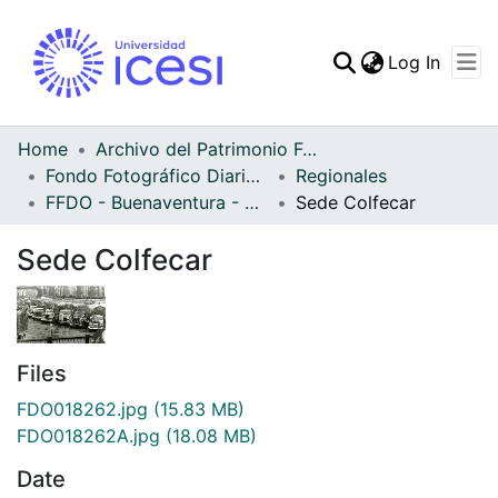
(curren
Log In
Communities & Collec
All of DSpace
Home
Archivo del Patrimonio Fotográfico y Fílmico del Valle del Cauca
Fondo Fotográfico Diario Occidente
Regionales
Statistics
FFDO - Buenaventura - Patrimonial
Sede Colfecar
Sede Colfecar
Files
FDO018262.jpg
(15.83 MB)
FDO018262A.jpg
(18.08 MB)
Date