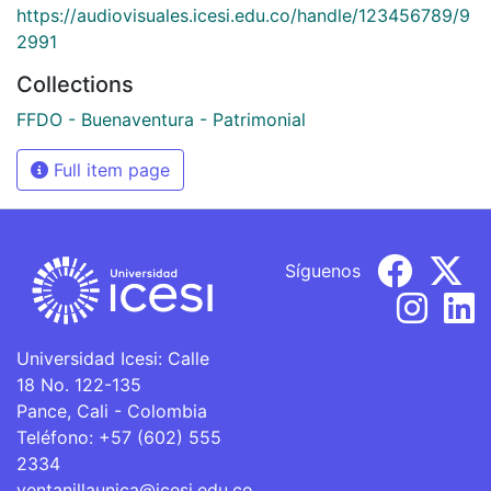
https://audiovisuales.icesi.edu.co/handle/123456789/9
2991
Collections
FFDO - Buenaventura - Patrimonial
Full item page
Síguenos
Universidad Icesi: Calle
18 No. 122-135
Pance, Cali - Colombia
Teléfono: +57 (602) 555
2334
ventanillaunica@icesi.edu.co