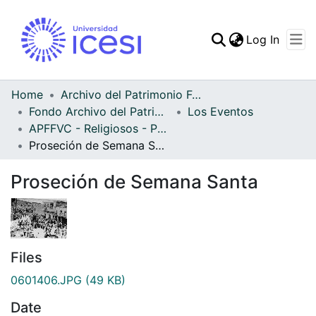
(curren
Log In
Communities & Collec
All of DSpace
Home
Archivo del Patrimonio Fotográfico y Fílmico del Valle del Cauca
Fondo Archivo del Patrimonio Fotográfico y Fílmico del Valle del Cauca
Los Eventos
Statistics
APFFVC - Religiosos - Patrimonial
Proseción de Semana Santa
Proseción de Semana Santa
Files
0601406.JPG
(49 KB)
Date