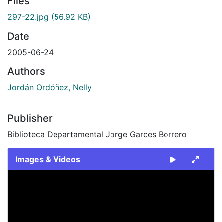
Files
297-22.jpg
(56.92 KB)
Date
2005-06-24
Authors
Jordán Ordóñez, Nelly
Publisher
Biblioteca Departamental Jorge Garces Borrero
Images & Videos
Slide 1 of 1