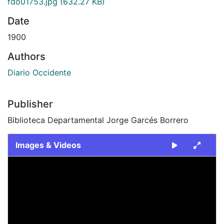
fdo01753.jpg
(632.27 KB)
Date
1900
Authors
Diario Occidente
Publisher
Biblioteca Departamental Jorge Garcés Borrero
Images & Videos
Slide 1 of 1