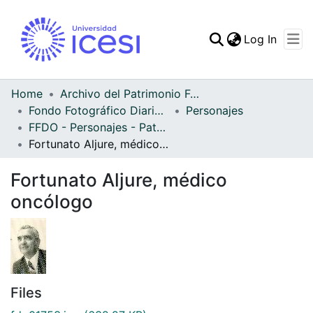
(curren
Log In
Communities & Collec
All of DSpace
Home
Archivo del Patrimonio Fotográfico y Fílmico del Valle del Cauca
Fondo Fotográfico Diario Occidente
Personajes
Statistics
FFDO - Personajes - Patrimonial
Fortunato Aljure, médico oncólogo
Fortunato Aljure, médico
oncólogo
Files