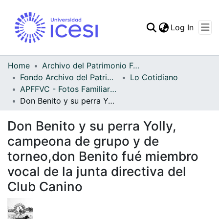
(curren
Log In
Communities & Collec
All of DSpace
Home
Archivo del Patrimonio Fotográfico y Fílmico del Valle del Cauca
Fondo Archivo del Patrimonio Fotográfico y Fílmico del Valle del Cauca
Lo Cotidiano
Statistics
APFFVC - Fotos Familiares - Patrimonial
Don Benito y su perra Yolly, campeona de grupo y de torneo,don Benito fué miembro vocal de la junta directiva del Club Canino
Don Benito y su perra Yolly,
campeona de grupo y de
torneo,don Benito fué miembro
vocal de la junta directiva del
Club Canino