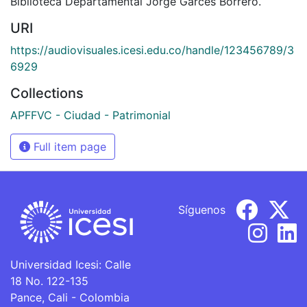
Biblioteca Departamental Jorge Garces Borrero.
URI
https://audiovisuales.icesi.edu.co/handle/123456789/3
6929
Collections
APFFVC - Ciudad - Patrimonial
Full item page
Síguenos
Universidad Icesi: Calle
18 No. 122-135
Pance, Cali - Colombia