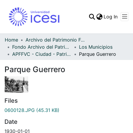
(curren
Log In
Communities & Collec
All of DSpace
Home
Archivo del Patrimonio Fotográfico y Fílmico del Valle del Cauca
Fondo Archivo del Patrimonio Fotográfico y Fílmico del Valle del Cauca
Los Municipios
Statistics
APFFVC - Ciudad - Patrimonial
Parque Guerrero
Parque Guerrero
Files
0600128.JPG
(45.31 KB)
Date
1930-01-01