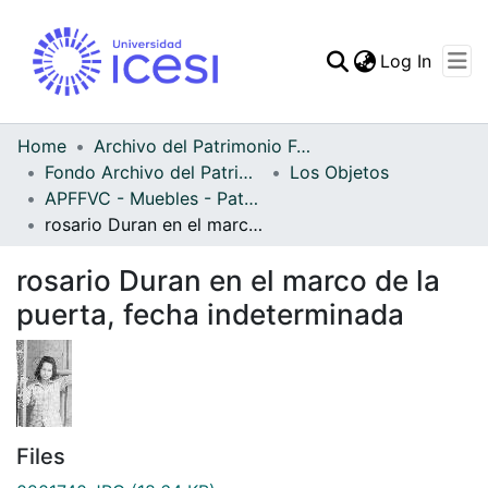
(curren
Log In
Communities & Collec
All of DSpace
Home
Archivo del Patrimonio Fotográfico y Fílmico del Valle del Cauca
Fondo Archivo del Patrimonio Fotográfico y Fílmico del Valle del Cauca
Los Objetos
Statistics
APFFVC - Muebles - Patrimonial
rosario Duran en el marco de la puerta, fecha indeterminada
rosario Duran en el marco de la
puerta, fecha indeterminada
Files