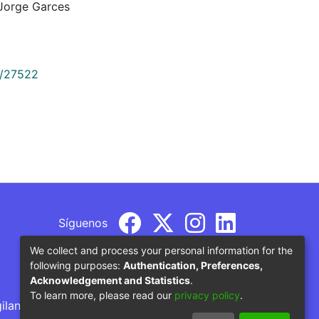
 Jorge Garces
9/27522
Síguenos
We collect and process your personal information for the
following purposes:
Authentication, Preferences,
Acknowledgement and Statistics
.
To learn more, please read our
privacy policy
.
gilancia por parte del Ministerio de Educación