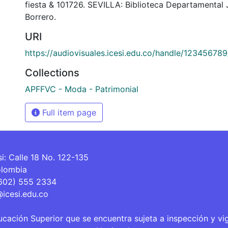
fiesta & 101726. SEVILLA: Biblioteca Departamental
Borrero.
URI
https://audiovisuales.icesi.edu.co/handle/12345678
Collections
APFFVC - Moda - Patrimonial
Full item page
si: Calle 18 No. 122-135
olombia
(602) 555 2334
@icesi.edu.co
ucación Superior que se encuentra sujeta a inspección y vi