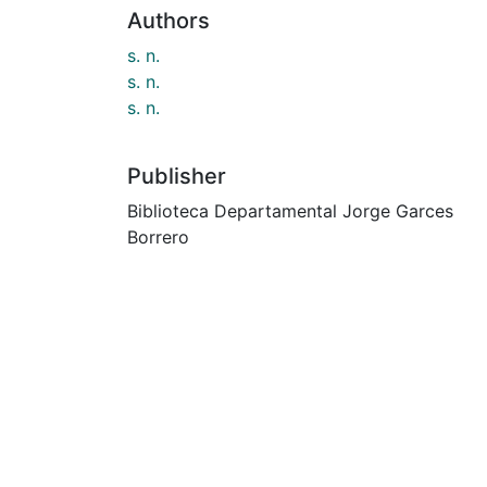
Authors
s. n.
s. n.
s. n.
Publisher
Biblioteca Departamental Jorge Garces
Borrero