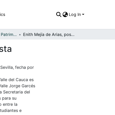
ics
Log In
APFFVC - Moda - Patrimonial
Enith Mejía de Arias, posando con un traje de fiesta
sta
Sevilla, fecha por
Valle del Cauca es
Valle Jorge Garcés
a Secretaria del
s para su
 entre la
tudiantes e