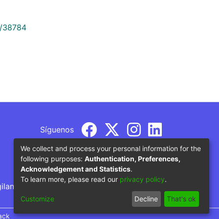
9/38784
Síguenos
We collect and process your personal information for the
following purposes:
Authentication, Preferences,
Acknowledgement and Statistics
.
To learn more, please read our
privacy policy
.
gilancia por parte del Ministerio de Educación
Customize
Decline
That's ok
ack