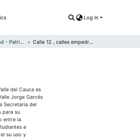
ics
Log In
APFFVC - Ciudad - Patrimonial
Calle 12 , calles empedradeas
Valle del Cauca es
Valle Jorge Garcés
a Secretaria del
s para su
 entre la
tudiantes e
 el su uso y