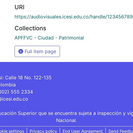
URI
https://audiovisuales.icesi.edu.co/handle/12345678
Collections
APFFVC - Ciudad - Patrimonial
Full item page
si: Calle 18 No. 122-135
olombia
(602) 555 2334
@icesi.edu.co
ucación Superior que se encuentra sujeta a inspección y vi
Nacional.
okie settings
Privacy policy
End User Agreement
Send Feedb