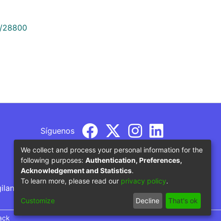
9/28800
Síguenos
We collect and process your personal information for the
following purposes:
Authentication, Preferences,
Acknowledgement and Statistics
.
To learn more, please read our
privacy policy
.
gilancia por parte del Ministerio de Educación
Customize
Decline
That's ok
ack