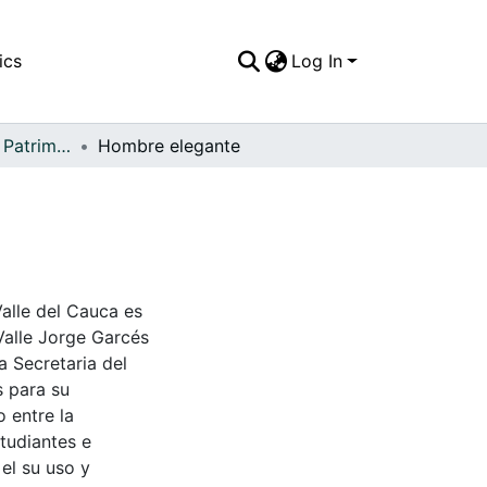
ics
Log In
APFFVC - Moda - Patrimonial
Hombre elegante
Valle del Cauca es
Valle Jorge Garcés
a Secretaria del
s para su
 entre la
tudiantes e
 el su uso y