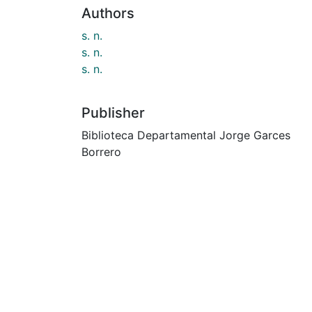
Authors
s. n.
s. n.
s. n.
Publisher
Biblioteca Departamental Jorge Garces
Borrero