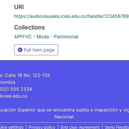
URI
https://audiovisuales.icesi.edu.co/handle/12345678
Collections
APFFVC - Moda - Patrimonial
Full item page
si: Calle 18 No. 122-135
olombia
(602) 555 2334
@icesi.edu.co
ucación Superior que se encuentra sujeta a inspección y vi
Nacional.
okie settings
Privacy policy
End User Agreement
Send Feedb