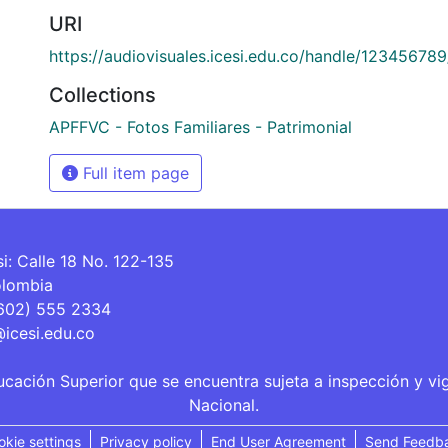
URI
https://audiovisuales.icesi.edu.co/handle/12345678
Collections
APFFVC - Fotos Familiares - Patrimonial
Full item page
si: Calle 18 No. 122-135
olombia
(602) 555 2334
@icesi.edu.co
ucación Superior que se encuentra sujeta a inspección y vi
Nacional.
okie settings
Privacy policy
End User Agreement
Send Feedb