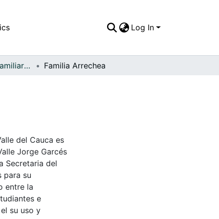
ics
Log In
APFFVC - Fotos Familiares - Patrimonial
Familia Arrechea
Valle del Cauca es
Valle Jorge Garcés
a Secretaria del
s para su
 entre la
tudiantes e
 el su uso y