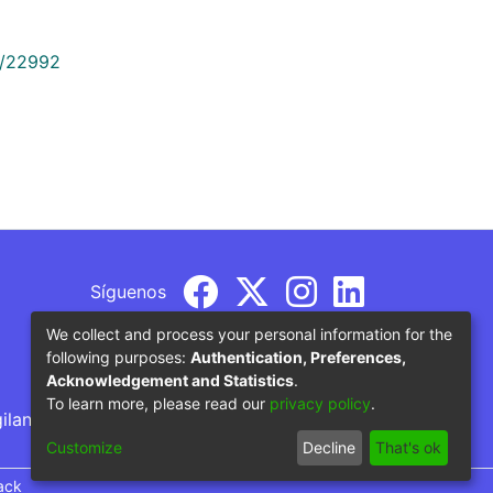
9/22992
Síguenos
We collect and process your personal information for the
following purposes:
Authentication, Preferences,
Acknowledgement and Statistics
.
To learn more, please read our
privacy policy
.
gilancia por parte del Ministerio de Educación
Customize
Decline
That's ok
ack