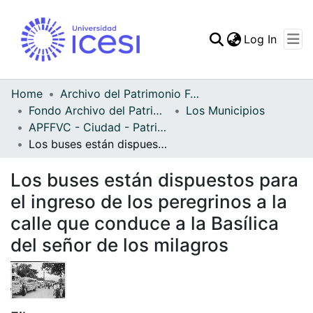
(curren
Log In
Communities & Collec
All of DSpace
Home
Archivo del Patrimonio Fotográfico y Fílmico del Valle del Cauca
Fondo Archivo del Patrimonio Fotográfico y Fílmico del Valle del Cauca
Los Municipios
Statistics
APFFVC - Ciudad - Patrimonial
Los buses están dispuestos para el ingreso de los peregrinos a la calle que conduce a la Basílica del señor de los milagros
Los buses están dispuestos para
el ingreso de los peregrinos a la
calle que conduce a la Basílica
del señor de los milagros