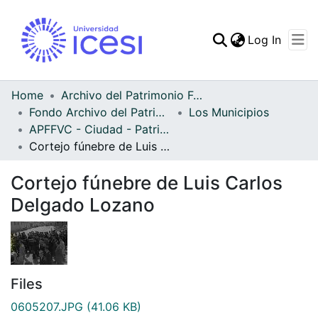
(curren
Log In
Communities & Collec
All of DSpace
Home
Archivo del Patrimonio Fotográfico y Fílmico del Valle del Cauca
Fondo Archivo del Patrimonio Fotográfico y Fílmico del Valle del Cauca
Los Municipios
Statistics
APFFVC - Ciudad - Patrimonial
Cortejo fúnebre de Luis Carlos Delgado Lozano
Cortejo fúnebre de Luis Carlos
Delgado Lozano
Files
0605207.JPG
(41.06 KB)