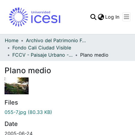
(curren
Log In
Communities & Collec
All of DSpace
Home
Archivo del Patrimonio Fotográfico y Fílmico del Valle del Cauca
Fondo Cali Ciudad Visible
Statistics
FCCV - Paisaje Urbano - Patrimonial
Plano medio
Plano medio
Files
055-7.jpg
(80.33 KB)
Date
2005-06-24