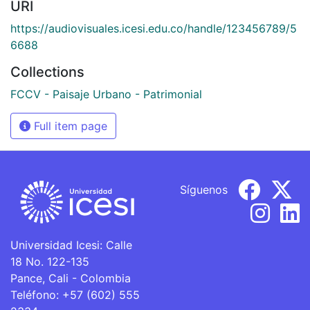
URI
https://audiovisuales.icesi.edu.co/handle/123456789/5
6688
Collections
FCCV - Paisaje Urbano - Patrimonial
Full item page
Síguenos
Universidad Icesi: Calle
18 No. 122-135
Pance, Cali - Colombia
Teléfono: +57 (602) 555