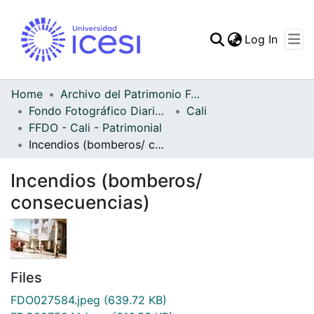
(curren
Log In
Communities & Collec
All of DSpace
Home
Archivo del Patrimonio Fotográfico y Fílmico del Valle del Cauca
Fondo Fotográfico Diario Occidente
Cali
Statistics
FFDO - Cali - Patrimonial
Incendios (bomberos/ consecuencias)
Incendios (bomberos/
consecuencias)
Files
FDO027584.jpeg
(639.72 KB)