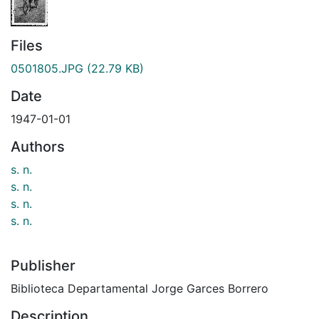
Files
0501805.JPG
(22.79 KB)
Date
1947-01-01
Authors
s. n.
s. n.
s. n.
s. n.
Publisher
Biblioteca Departamental Jorge Garces Borrero
Description