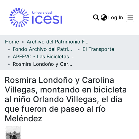
(curren
Log In
Communities & Collec
All of DSpace
Home
Archivo del Patrimonio Fotográfico y Fílmico del Valle del Cauca
Fondo Archivo del Patrimonio Fotográfico y Fílmico del Valle del Cauca
El Transporte
Statistics
APFFVC - Las Bicicletas y Ca - Patrimonial
Rosmira Londoño y Carolina Villegas, montando en bicicleta al niño Orlando Villegas, el día que fueron de paseo al río Meléndez
Rosmira Londoño y Carolina
Villegas, montando en bicicleta
al niño Orlando Villegas, el día
que fueron de paseo al río
Meléndez