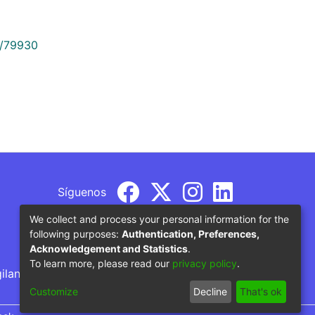
9/79930
Síguenos
We collect and process your personal information for the
following purposes:
Authentication, Preferences,
Acknowledgement and Statistics
.
To learn more, please read our
privacy policy
.
gilancia por parte del Ministerio de Educación
Customize
Decline
That's ok