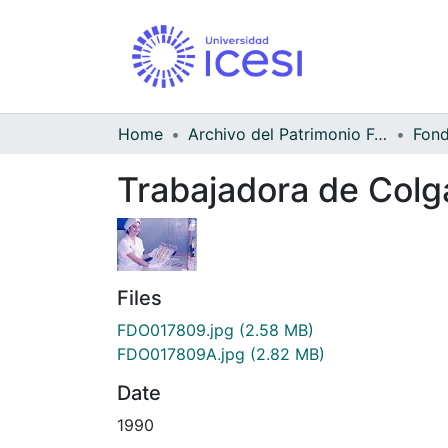
Home
Archivo del Patrimonio Fotográfico y Fílmico del Valle del Cauca
Trabajadora de Colga
Files
FDO017809.jpg
(2.58 MB)
FDO017809A.jpg
(2.82 MB)
Date
1990