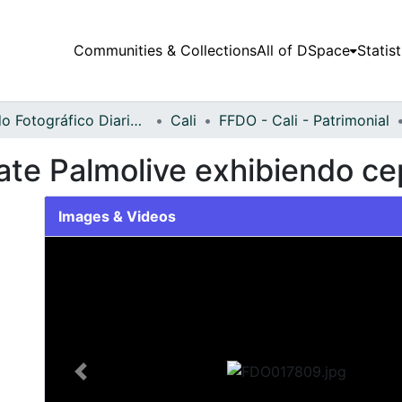
Communities & Collections
All of DSpace
Statist
Fondo Fotográfico Diario Occidente
Cali
FFDO - Cali - Patrimonial
te Palmolive exhibiendo cep
Images & Videos
Slide 1 of 2
Previous