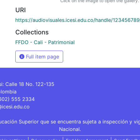
Click on the image to open the gallery.
URI
https://audiovisuales.icesi.edu.co/handle/12345678
Collections
FFDO - Cali - Patrimonial
Full item page
si: Calle 18 No. 122-135
olombia
(602) 555 2334
@icesi.edu.co
ucación Superior que se encuentra sujeta a inspección y vi
Nacional.