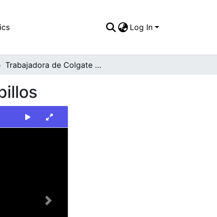
ics
Log In
Trabajadora de Colgate Palmolive exhibiendo cepillos
illos
Next