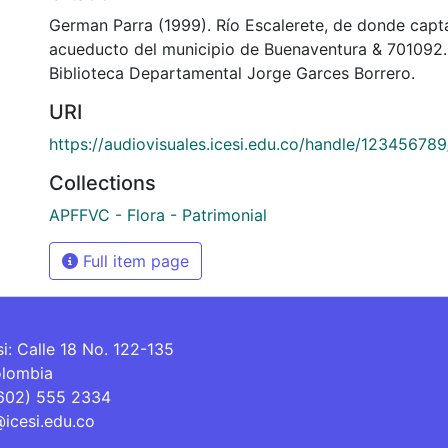
German Parra (1999). Río Escalerete, de donde capta
acueducto del municipio de Buenaventura & 7010
Biblioteca Departamental Jorge Garces Borrero.
URI
https://audiovisuales.icesi.edu.co/handle/12345678
Collections
APFFVC - Flora - Patrimonial
Full item page
si: Calle 18 No. 122-135
olombia
(602) 555 2334
@icesi.edu.co