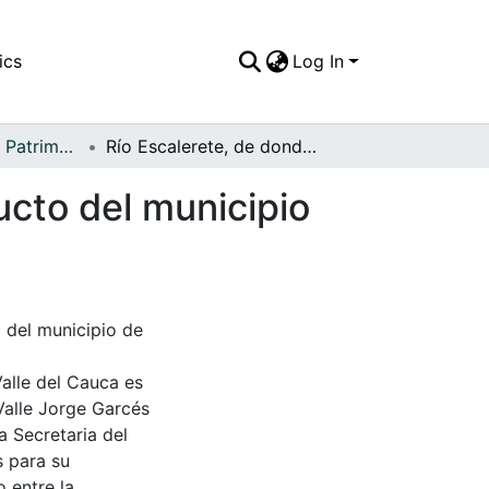
ics
Log In
APFFVC - Flora - Patrimonial
Río Escalerete, de donde capta el agua el acueducto del municipio de Buenaventura
ucto del municipio
 del municipio de
Valle del Cauca es
Valle Jorge Garcés
a Secretaria del
s para su
 entre la