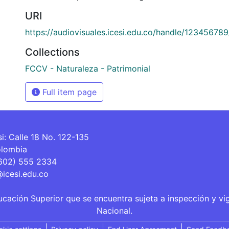
URI
https://audiovisuales.icesi.edu.co/handle/12345678
Collections
FCCV - Naturaleza - Patrimonial
Full item page
si: Calle 18 No. 122-135
olombia
(602) 555 2334
@icesi.edu.co
ucación Superior que se encuentra sujeta a inspección y vi
Nacional.