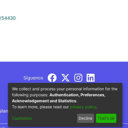
9/54430
Síguenos
We collect and process your personal information for the
following purposes:
Authentication, Preferences,
Acknowledgement and Statistics
.
To learn more, please read our
privacy policy
.
gilancia por parte del Ministerio de Educación
Customize
Decline
That's ok