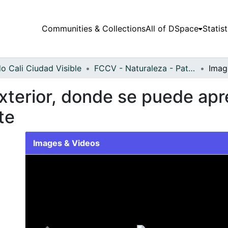
Communities & Collections
All of DSpace
Statist
o Cali Ciudad Visible
FCCV - Naturaleza - Patrimonial
terior, donde se puede apr
te
Images & Videos
Slide 1 of 1