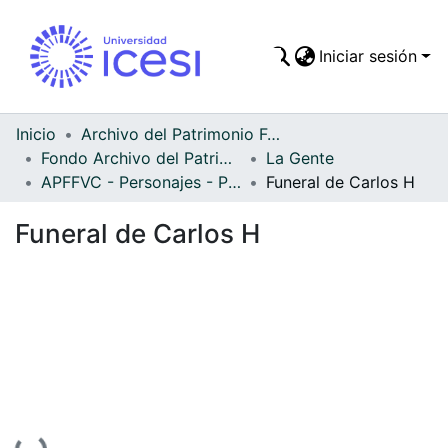
Iniciar sesión
Comunidades
Todo DSpace
Inicio
Archivo del Patrimonio Fotográfico y Fílmico del Valle del Cauca
Fondo Archivo del Patrimonio Fotográfico y Fílmico del Valle del Cauca
La Gente
Estadísticas
APFFVC - Personajes - Patrimonial
Funeral de Carlos H
Funeral de Carlos H
Cargando...