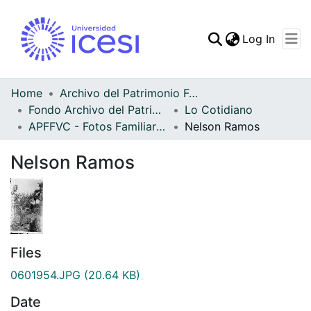
(curren
Log In
Communities & Collec
All of DSpace
Home
Archivo del Patrimonio Fotográfico y Fílmico del Valle del Cauca
Fondo Archivo del Patrimonio Fotográfico y Fílmico del Valle del Cauca
Lo Cotidiano
Statistics
APFFVC - Fotos Familiares - Patrimonial
Nelson Ramos
Nelson Ramos
Files
0601954.JPG
(20.64 KB)
Date