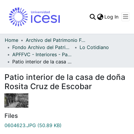
(curren
Log In
Communities & Collec
All of DSpace
Home
Archivo del Patrimonio Fotográfico y Fílmico del Valle del Cauca
Fondo Archivo del Patrimonio Fotográfico y Fílmico del Valle del Cauca
Lo Cotidiano
Statistics
APFFVC - Interiores - Patrimonial
Patio interior de la casa de doña Rosita Cruz de Escobar
Patio interior de la casa de doña
Rosita Cruz de Escobar
Files
0604623.JPG
(50.89 KB)