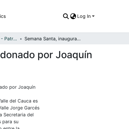
ics
Log In
APFFVC - Desfiles - Patrimonial
Semana Santa, inauguración del Santo Sepulcro donado por Joaquín G
 donado por Joaquín
nado por Joaquín
Valle del Cauca es
Valle Jorge Garcés
a Secretaria del
s para su
 entre la