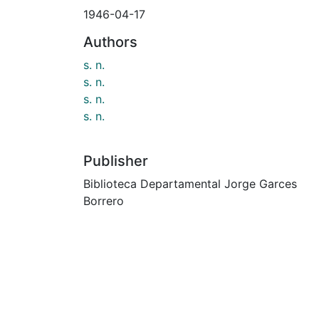
1946-04-17
Authors
s. n.
s. n.
s. n.
s. n.
Publisher
Biblioteca Departamental Jorge Garces
Borrero