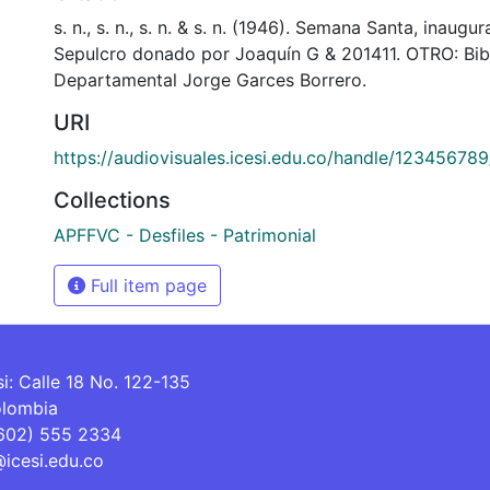
s. n., s. n., s. n. & s. n. (1946). Semana Santa, inaugu
Sepulcro donado por Joaquín G & 201411. OTRO: Bib
Departamental Jorge Garces Borrero.
URI
https://audiovisuales.icesi.edu.co/handle/12345678
Collections
APFFVC - Desfiles - Patrimonial
Full item page
si: Calle 18 No. 122-135
olombia
(602) 555 2334
@icesi.edu.co