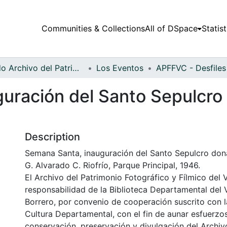
Communities & Collections
All of DSpace
Statist
Fondo Archivo del Patrimonio Fotográfico y Fílmico del Valle del Cauca
Los Eventos
uración del Santo Sepulcro
Description
Semana Santa, inauguración del Santo Sepulcro do
G. Alvarado C. Riofrío, Parque Principal, 1946.
El Archivo del Patrimonio Fotográfico y Fílmico del 
responsabilidad de la Biblioteca Departamental del 
Borrero, por convenio de cooperación suscrito con l
Cultura Departamental, con el fin de aunar esfuerzo
conservación, preservación y divulgación del Archivo