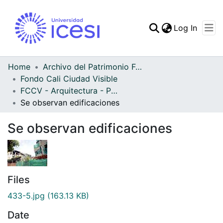
(curren
Log In
Communities & Collec
All of DSpace
Home
Archivo del Patrimonio Fotográfico y Fílmico del Valle del Cauca
Fondo Cali Ciudad Visible
Statistics
FCCV - Arquitectura - Patrimonial
Se observan edificaciones
Se observan edificaciones
Files
433-5.jpg
(163.13 KB)
Date