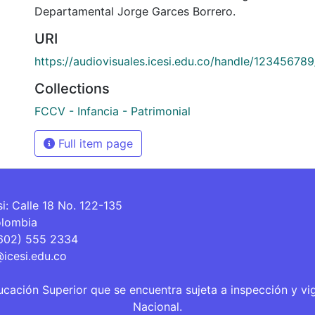
Departamental Jorge Garces Borrero.
URI
https://audiovisuales.icesi.edu.co/handle/12345678
Collections
FCCV - Infancia - Patrimonial
Full item page
si: Calle 18 No. 122-135
olombia
(602) 555 2334
@icesi.edu.co
ucación Superior que se encuentra sujeta a inspección y vi
Nacional.