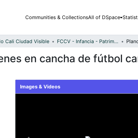
Communities & Collections
All of DSpace
Statist
o Cali Ciudad Visible
FCCV - Infancia - Patrimonial
venes en cancha de fútbol c
Images & Videos
Slide 1 of 1