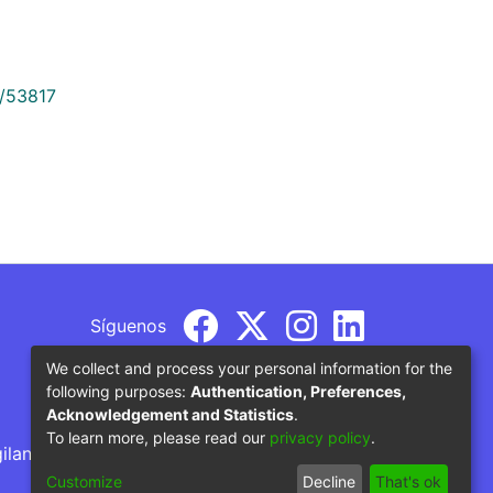
9/53817
Síguenos
We collect and process your personal information for the
following purposes:
Authentication, Preferences,
Acknowledgement and Statistics
.
To learn more, please read our
privacy policy
.
gilancia por parte del Ministerio de Educación
Customize
Decline
That's ok