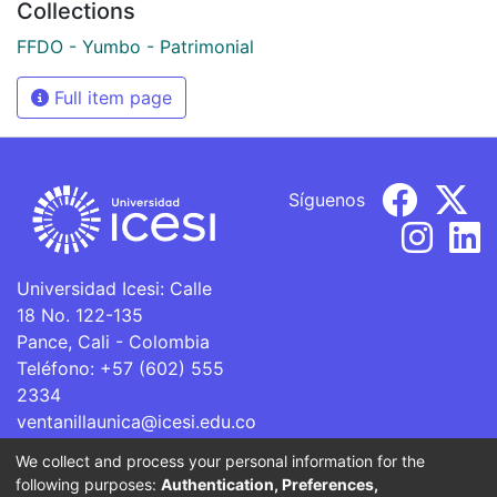
Collections
FFDO - Yumbo - Patrimonial
Full item page
Síguenos
Universidad Icesi: Calle
18 No. 122-135
Pance, Cali - Colombia
Teléfono: +57 (602) 555
2334
ventanillaunica@icesi.edu.co
We collect and process your personal information for the
La Universidad Icesi es una Institución de Educación
following purposes:
Authentication, Preferences,