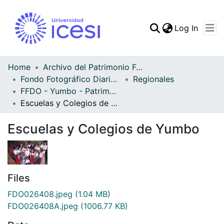
(curren
Log In
Communities & Collec
All of DSpace
Home
Archivo del Patrimonio Fotográfico y Fílmico del Valle del Cauca
Fondo Fotográfico Diario Occidente
Regionales
Statistics
FFDO - Yumbo - Patrimonial
Escuelas y Colegios de Yumbo
Escuelas y Colegios de Yumbo
Files
FDO026408.jpeg
(1.04 MB)
FDO026408A.jpeg
(1006.77 KB)