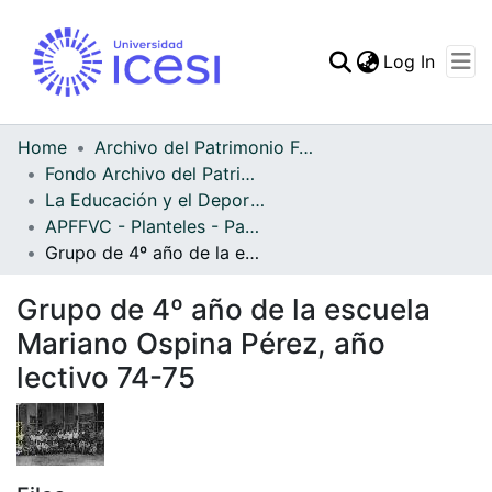
(curren
Log In
Communities & Collec
All of DSpace
Home
Archivo del Patrimonio Fotográfico y Fílmico del Valle del Cauca
Fondo Archivo del Patrimonio Fotográfico y Fílmico del Valle del Cauca
Statistics
La Educación y el Deporte
APFFVC - Planteles - Patrimonial
Grupo de 4º año de la escuela Mariano Ospina Pérez, año lectivo 74-75
Grupo de 4º año de la escuela
Mariano Ospina Pérez, año
lectivo 74-75