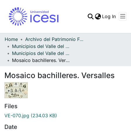
(curren
Log In
Communities & Collec
All of DSpace
Home
Archivo del Patrimonio Fotográfico y Fílmico del Valle del Cauca
Municipios del Valle del Cauca
Statistics
Municipios del Valle del Cauca
Mosaico bachilleres. Versalles
Mosaico bachilleres. Versalles
Files
VE-070.jpg
(234.03 KB)
Date