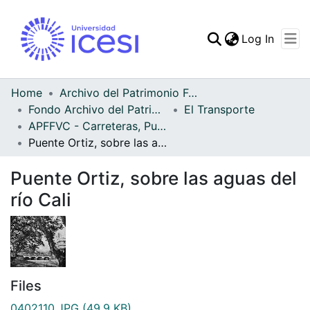
(curren
Log In
Communities & Collec
All of DSpace
Home
Archivo del Patrimonio Fotográfico y Fílmico del Valle del Cauca
Fondo Archivo del Patrimonio Fotográfico y Fílmico del Valle del Cauca
El Transporte
Statistics
APFFVC - Carreteras, Puentes - Patrimonial
Puente Ortiz, sobre las aguas del río Cali
Puente Ortiz, sobre las aguas del
río Cali
Files
0402110.JPG
(49.9 KB)