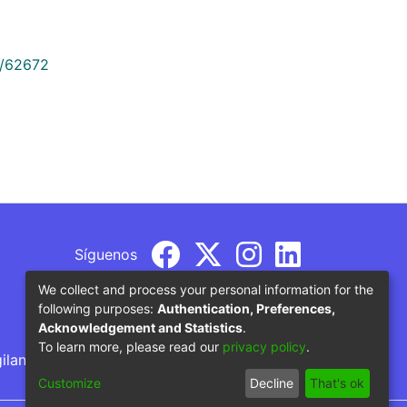
9/62672
Síguenos
We collect and process your personal information for the
following purposes:
Authentication, Preferences,
Acknowledgement and Statistics
.
To learn more, please read our
privacy policy
.
gilancia por parte del Ministerio de Educación
Customize
Decline
That's ok