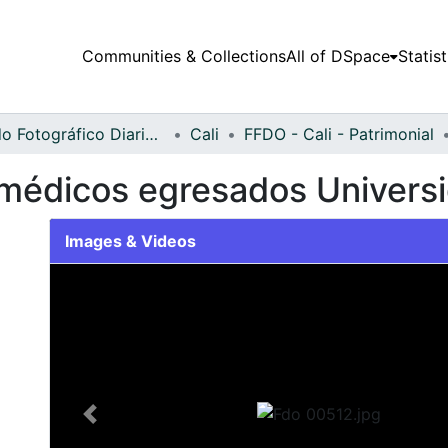
Communities & Collections
All of DSpace
Statist
Fondo Fotográfico Diario Occidente
Cali
FFDO - Cali - Patrimonial
médicos egresados Universid
Images & Videos
Slide 1 of 1
Previous