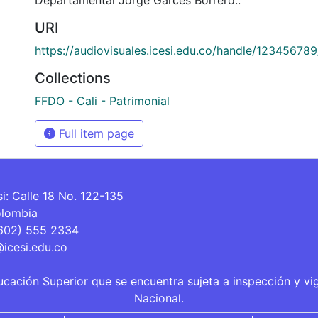
URI
https://audiovisuales.icesi.edu.co/handle/12345678
Collections
FFDO - Cali - Patrimonial
Full item page
si: Calle 18 No. 122-135
olombia
(602) 555 2334
@icesi.edu.co
ucación Superior que se encuentra sujeta a inspección y vi
Nacional.