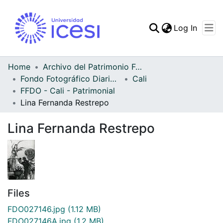
(curren
Log In
Communities & Collec
All of DSpace
Home
Archivo del Patrimonio Fotográfico y Fílmico del Valle del Cauca
Fondo Fotográfico Diario Occidente
Cali
Statistics
FFDO - Cali - Patrimonial
Lina Fernanda Restrepo
Lina Fernanda Restrepo
Files
FDO027146.jpg
(1.12 MB)
FDO027146A.jpg
(1.2 MB)