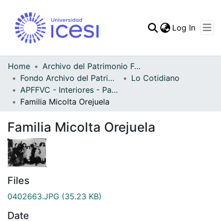
(curren
Log In
Communities & Collec
All of DSpace
Home
Archivo del Patrimonio Fotográfico y Fílmico del Valle del Cauca
Fondo Archivo del Patrimonio Fotográfico y Fílmico del Valle del Cauca
Lo Cotidiano
Statistics
APFFVC - Interiores - Patrimonial
Familia Micolta Orejuela
Familia Micolta Orejuela
Files
0402663.JPG
(35.23 KB)
Date