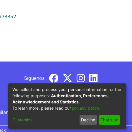
9/38852
Síguenos
We collect and process your personal information for the
following purposes:
Authentication, Preferences,
Acknowledgement and Statistics
.
To learn more, please read our
privacy policy
.
gilancia por parte del Ministerio de Educación
Customize
Decline
That's ok
ack