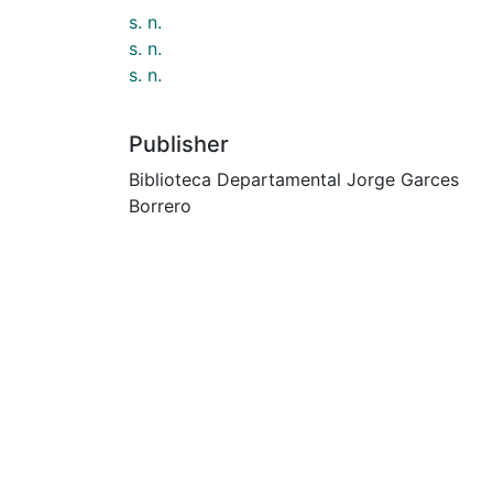
s. n.
s. n.
s. n.
Publisher
Biblioteca Departamental Jorge Garces
Borrero