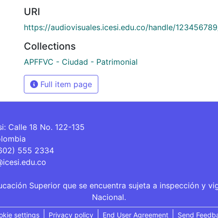
URI
https://audiovisuales.icesi.edu.co/handle/12345678
Collections
APFFVC - Ciudad - Patrimonial
Full item page
si: Calle 18 No. 122-135
olombia
(602) 555 2334
@icesi.edu.co
ucación Superior que se encuentra sujeta a inspección y vi
Nacional.
okie settings
Privacy policy
End User Agreement
Send Feedb