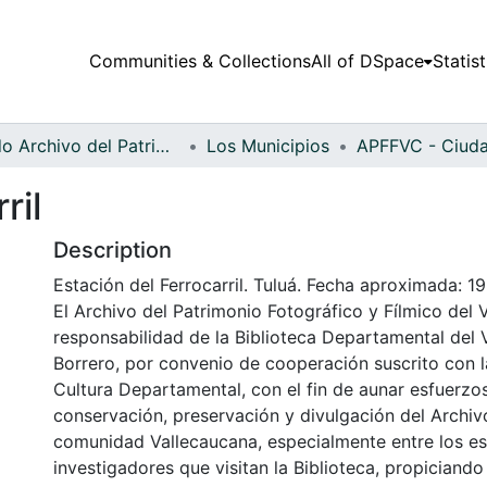
Communities & Collections
All of DSpace
Statist
Fondo Archivo del Patrimonio Fotográfico y Fílmico del Valle del Cauca
Los Municipios
ril
Description
Estación del Ferrocarril. Tuluá. Fecha aproximada: 1
El Archivo del Patrimonio Fotográfico y Fílmico del 
responsabilidad de la Biblioteca Departamental del 
Borrero, por convenio de cooperación suscrito con l
Cultura Departamental, con el fin de aunar esfuerzo
conservación, preservación y divulgación del Archivo
comunidad Vallecaucana, especialmente entre los es
investigadores que visitan la Biblioteca, propiciando