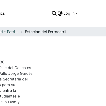
ics
Log In
APFFVC - Ciudad - Patrimonial
Estación del Ferrocarril
930.
Valle del Cauca es
Valle Jorge Garcés
a Secretaria del
s para su
 entre la
tudiantes e
 el su uso y