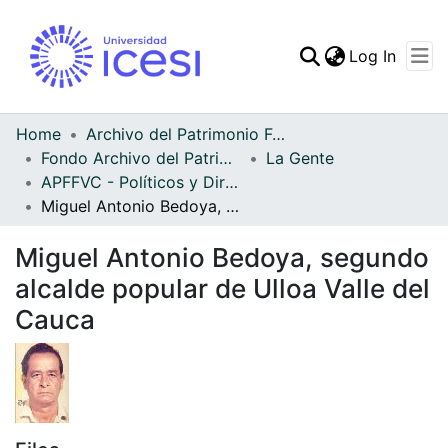
(curren
Log In
Communities & Collec
All of DSpace
Home
Archivo del Patrimonio Fotográfico y Fílmico del Valle del Cauca
Fondo Archivo del Patrimonio Fotográfico y Fílmico del Valle del Cauca
La Gente
Statistics
APFFVC - Políticos y Dirigentes - Patrimonial
Miguel Antonio Bedoya, segundo alcalde popular de Ulloa Valle del Cauca
Miguel Antonio Bedoya, segundo
alcalde popular de Ulloa Valle del
Cauca