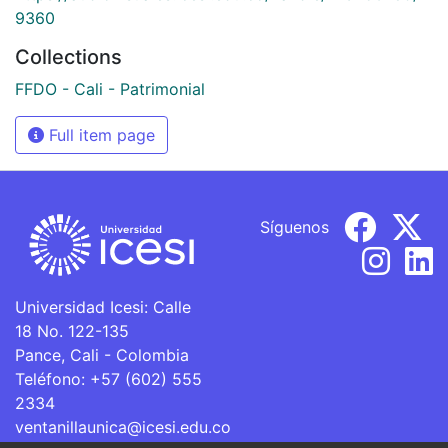
9360
Collections
FFDO - Cali - Patrimonial
Full item page
Síguenos
Universidad Icesi: Calle
18 No. 122-135
Pance, Cali - Colombia
Teléfono: +57 (602) 555
2334
ventanillaunica@icesi.edu.co