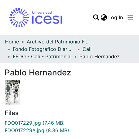
(curren
Log In
Communities & Collec
All of DSpace
Home
Archivo del Patrimonio Fotográfico y Fílmico del Valle del Cauca
Fondo Fotográfico Diario Occidente
Cali
Statistics
FFDO - Cali - Patrimonial
Pablo Hernandez
Pablo Hernandez
Files
FDO017229.jpg
(7.46 MB)
FDO017229A.jpg
(8.36 MB)