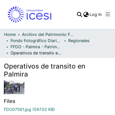
(curren
Log In
Communities & Collec
All of DSpace
Home
Archivo del Patrimonio Fotográfico y Fílmico del Valle del Cauca
Fondo Fotográfico Diario Occidente
Regionales
Statistics
FFDO - Palmira - Patrimonial
Operativos de transito en Palmira
Operativos de transito en
Palmira
Files
FDO07561.jpg
(597.02 KB)