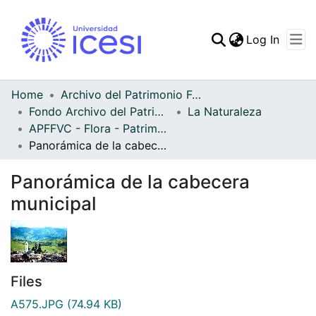
(curren
Log In
Communities & Collec
All of DSpace
Home
Archivo del Patrimonio Fotográfico y Fílmico del Valle del Cauca
Fondo Archivo del Patrimonio Fotográfico y Fílmico del Valle del Cauca
La Naturaleza
Statistics
APFFVC - Flora - Patrimonial
Panorámica de la cabecera municipal
Panorámica de la cabecera
municipal
Files
A575.JPG
(74.94 KB)