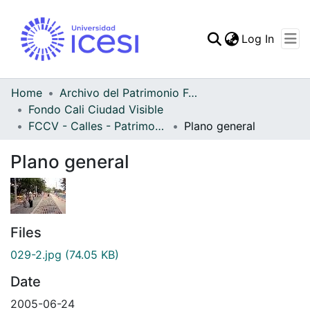
(curren
Log In
Communities & Collec
All of DSpace
Home
Archivo del Patrimonio Fotográfico y Fílmico del Valle del Cauca
Fondo Cali Ciudad Visible
Statistics
FCCV - Calles - Patrimonial
Plano general
Plano general
Files
029-2.jpg
(74.05 KB)
Date
2005-06-24