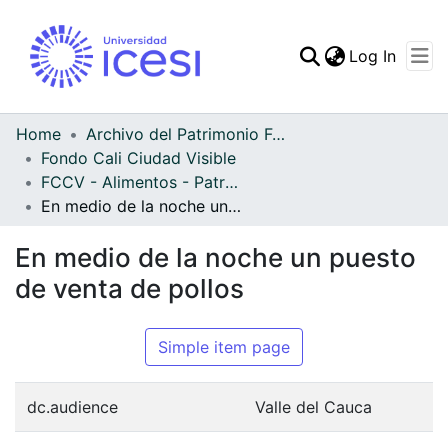
(curren
Log In
Communities & Collec
All of DSpace
Home
Archivo del Patrimonio Fotográfico y Fílmico del Valle del Cauca
Fondo Cali Ciudad Visible
Statistics
FCCV - Alimentos - Patrimonial
En medio de la noche un puesto de venta de pollos
En medio de la noche un puesto
de venta de pollos
Simple item page
dc.audience
Valle del Cauca