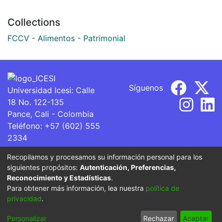
Collections
FCCV - Alimentos - Patrimonial
Síguenos
Universidad Icesi: Calle
18 No. 122-135
Pance, Cali - Colombia
Teléfono: +57 (602) 555
2334
ventanillaunica@icesi.edu.co
Recopilamos y procesamos su información personal para los
siguientes propósitos:
Autenticación, Preferencias,
La Universidad Icesi es una Institución de Educación
Reconocimiento y Estadísticas
.
Superior que se encuentra sujeta a inspección y vigilancia
Para obtener más información, lea nuestra
política de
por parte del Ministerio de Educación Nacional.
privacidad
.
Cookie
Privacy
End User
Send
Personalizar
Rechazar
Aceptar