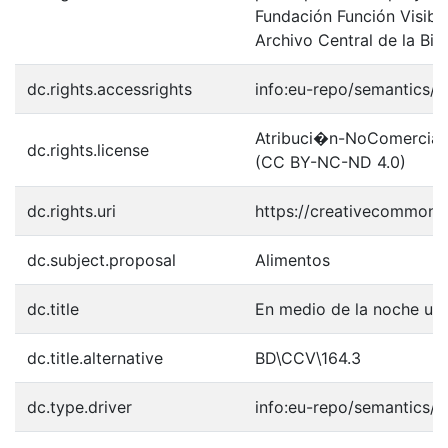
Fundación Función Visibl
Archivo Central de la Bib
dc.rights.accessrights
info:eu-repo/semantics/
Atribuci�n-NoComercial-S
dc.rights.license
(CC BY-NC-ND 4.0)
dc.rights.uri
https://creativecommons.
dc.subject.proposal
Alimentos
dc.title
En medio de la noche un 
dc.title.alternative
BD\CCV\164.3
dc.type.driver
info:eu-repo/semantics/o