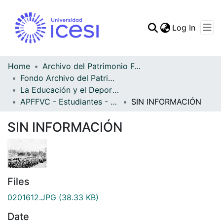
(curren
Log In
Communities & Collec
All of DSpace
Home
Archivo del Patrimonio Fotográfico y Fílmico del Valle del Cauca
Fondo Archivo del Patrimonio Fotográfico y Fílmico del Valle del Cauca
Statistics
La Educación y el Deporte
APFFVC - Estudiantes - Patrimonial
SIN INFORMACIÓN
SIN INFORMACIÓN
Files
0201612.JPG
(38.33 KB)
Date