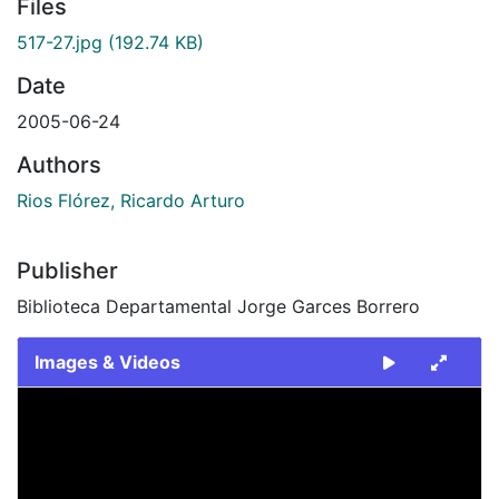
Files
517-27.jpg
(192.74 KB)
Date
2005-06-24
Authors
Rios Flórez, Ricardo Arturo
Publisher
Biblioteca Departamental Jorge Garces Borrero
Images & Videos
Slide 1 of 1