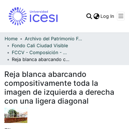
(curren
Log In
Communities & Collec
All of DSpace
Home
Archivo del Patrimonio Fotográfico y Fílmico del Valle del Cauca
Fondo Cali Ciudad Visible
Statistics
FCCV - Composición - Patrimonial
Reja blanca abarcando compositivamente toda la imagen de izquierda a derecha con una ligera diagonal
Reja blanca abarcando
compositivamente toda la
imagen de izquierda a derecha
con una ligera diagonal