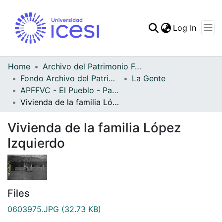
(curren
Log In
Communities & Collec
All of DSpace
Home
Archivo del Patrimonio Fotográfico y Fílmico del Valle del Cauca
Fondo Archivo del Patrimonio Fotográfico y Fílmico del Valle del Cauca
La Gente
Statistics
APFFVC - El Pueblo - Patrimonial
Vivienda de la familia López Izquierdo
Vivienda de la familia López
Izquierdo
Files
0603975.JPG
(32.73 KB)